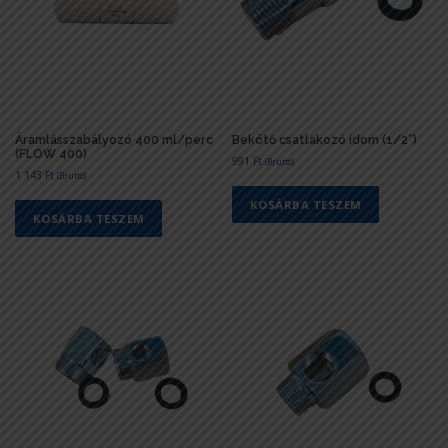
Áramlásszabályozó 400 ml/perc
Bekötő csatlakozó idom (1/2″)
(FLOW 400)
991
Ft
(Bruttó)
1 143
Ft
(Bruttó)
KOSÁRBA TESZEM
KOSÁRBA TESZEM