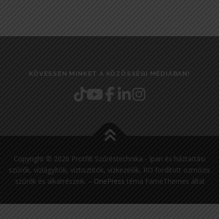
KÖVESSEN MINKET A KÖZÖSSÉGI MÉDIÁBAN!
Copyright © 2026 Protfilt Szűréstechnika - Ipari és háztartási
szűrők, vízlágyítók, víztisztítók, vízkezelők, RO fordított ozmózis
szűrők és alkatrészeik.
–
OnePress
téma FameThemes által