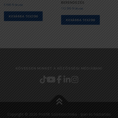
BERENDEZÉS
5 969
Ft
(Bruttó)
112 395
Ft
(Bruttó)
KOSÁRBA TESZEM
KOSÁRBA TESZEM
KÖVESSEN MINKET A KÖZÖSSÉGI MÉDIÁBAN!
Copyright © 2026 Protfilt Szűréstechnika - Ipari és háztartási