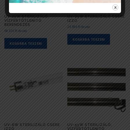
UV-25W STERILIZÁLÓ,
UV-25W STERILIZÁLÓ CSERE
VÍZFERTŐTLENÍTŐ
IZZÓ
BERENDEZÉS
24 384
Ft
(Bruttó)
68 326
Ft
(Bruttó)
KOSÁRBA TESZEM
KOSÁRBA TESZEM
UV-6W STERILIZÁLÓ CSERE
UV-55W STERILIZÁLÓ,
IZZÓ
VÍZFERTŐTLENÍTŐ