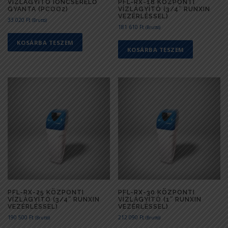
VÍZLÁGYÍTÓ IONCSERÉLŐ
PFL-RX-18 KÖZPONTI
GYANTA (PCOO2)
VÍZLÁGYÍTÓ (3/4″ RUNXIN
VEZÉRLÉSSEL)
33 020
Ft
(Bruttó)
181 610
Ft
(Bruttó)
KOSÁRBA TESZEM
KOSÁRBA TESZEM
PFL-RX-25 KÖZPONTI
PFL-RX-30 KÖZPONTI
VÍZLÁGYÍTÓ (3/4″ RUNXIN
VÍZLÁGYÍTÓ (1″ RUNXIN
VEZÉRLÉSSEL)
VEZÉRLÉSSEL)
190 500
Ft
212 090
Ft
(Bruttó)
(Bruttó)