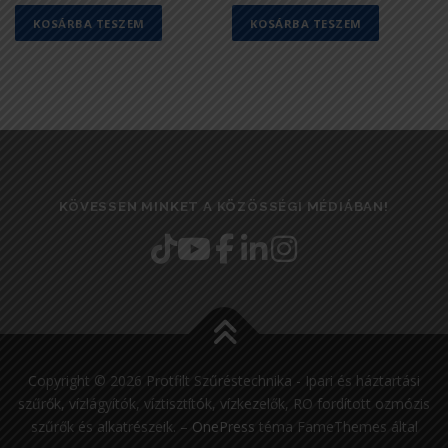
KOSÁRBA TESZEM
KOSÁRBA TESZEM
KÖVESSEN MINKET A KÖZÖSSÉGI MÉDIÁBAN!
Copyright © 2026 Protfilt Szűréstechnika - Ipari és háztartási
szűrők, vízlágyítók, víztisztítók, vízkezelők, RO fordított ozmózis
szűrők és alkatrészeik.
–
OnePress
téma FameThemes által