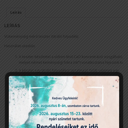
Leírás
LEÍRÁS
Vízkeménység mérő teszter (titráló folyadék).
Használati utasítás:
A teszter készlettel a vízben lévő CaO koncentráció vizsgálható,
melyet német keménységi fokra (nk°) vonatkoztatva fejezünk ki.
A készlet egy titráló folyadékot tartalmazó fiolát valamint egy
kalibrált mérőedényt tartalmaz.
A vizsgálat előtt a mérőedényt öblítsük ki, majd töltsük fel az 5
ml-es jelzésig a vizsgálandó vízmintával. Adjunk egy cseppet a
titráló folyadékból az edényben lévő vízmintához, majd enyhe
rázással elegyítsük a két folyadékot.
Ha az első csepp titráló folyadék zöldes színűre változtatja a
vizet, akkor a vizsgált víz lágyvíz. Ellenkező esetben mindaddig
ismételjük a műveletet, amíg az elegy piros elszíneződése
zöldre nem változik. Minden csepp a titrálófolyadékból 1 nk°-ot