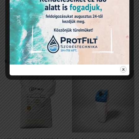
jelent, így a vizsgált folyadék keménysége a zöld
elszíneződésig adagolt cseppek számával azonos.
A 10 ml-es szintig töltve az edényt 0,5 fokonként mérhetünk a
fenti módszer szerint. Ebben az esetben 1 csepp titráló
folyadék 0,5 nk°-ot jelent.
KAPCSOLÓDÓ TERMÉKEK