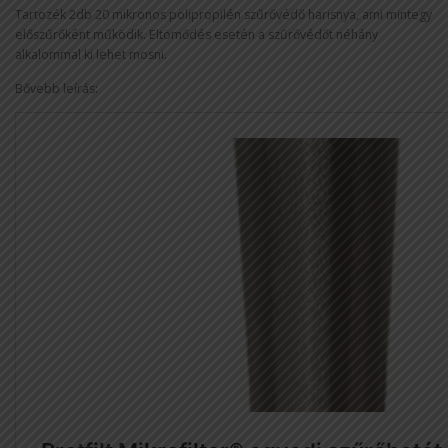
Tartozék 2db 20 mikronos polipropilén szűrővédő harisnya, ami mintegy
előszűrőként működik. Eltömődés esetén a szűrővédőt néhány
alkalommal ki lehet mosni.
Bővebb leírás: