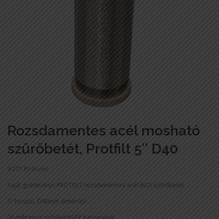
Rozsdamentes acél mosható
szűrőbetét, Protfilt 5″ D40
9 271
Ft
(Bruttó)
Saját gyártmányú PROTFILT rozsdamentes acél (KO) szűrőbetét.
5″ hosszú, D40mm átmérőjű.
20 mikronos szűrővédő PP harisnyával.