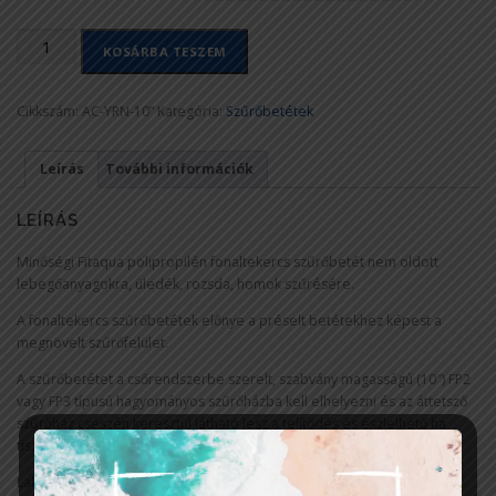
KOSÁRBA TESZEM
Cikkszám:
AC-YRN-10”
Kategória:
Szűrőbetétek
Leírás
További információk
LEÍRÁS
Minőségi Fitaqua polipropilén fonaltekercs szűrőbetét nem oldott
lebegőanyagokra, üledék, rozsda, homok szűrésére.
A fonaltekercs szűrőbetétek előnye a préselt betétekhez képest a
megnövelt szűrőfelület.
A szűrőbetétet a csőrendszerbe szerelt, szabvány magasságú (10″) FP2
vagy FP3 típusú hagyományos szűrőházba kell elhelyezni és az áttetsző
szűrőház csészén keresztül látható lesz a telítődés és észlelhető ha
tisztítás szükséges.
Lakások, kisebb gépek vagy berendezések védelmére.