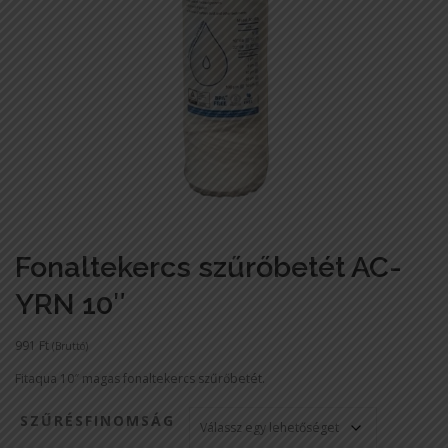
Fonaltekercs szűrőbetét AC-
YRN 10″
991
Ft
(Bruttó)
Fitaqua 10″ magas fonaltekercs szűrőbetét.
SZŰRÉSFINOMSÁG